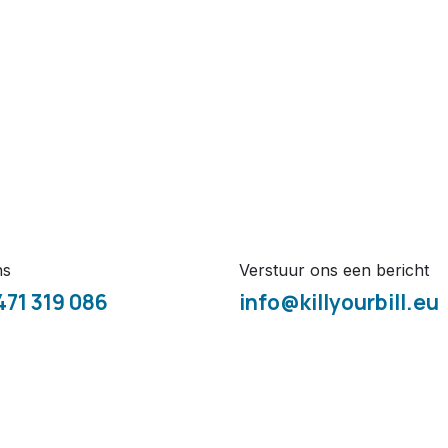
ns
Verstuur ons een bericht
471 319 086
info@killyourbill.eu