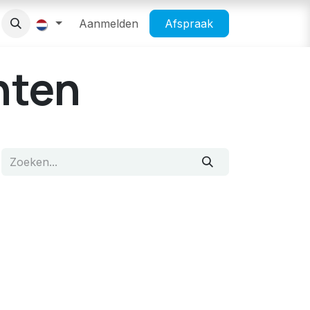
Succesverhalen
Aanmelden
helpeenvriend
Afspraak
hten