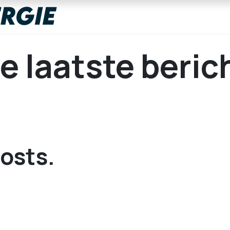
Concept
Verdiensten
Over ons
e laatste beric
osts.